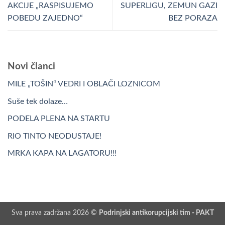
AKCIJE „RASPISUJEMO
SUPERLIGU, ZEMUN GAZI
POBEDU ZAJEDNO“
BEZ PORAZA
Novi članci
MILE „TOŠIN“ VEDRI I OBLAČI LOZNICOM
Suše tek dolaze…
PODELA PLENA NA STARTU
RIO TINTO NEODUSTAJE!
MRKA KAPA NA LAGATORU!!!
Sva prava zadržana 2026 ©
Podrinjski antikorupcijski tim - PAKT