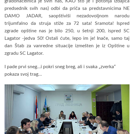
gradonačelnica je svih nas, KAO što je i potonja izdajica
predsednik svih nas) odbi da priča sa predstavnicima NE
DAMO JADAR, saopštiviši nezadovoljnom narodu
trijumfalno da struja stiže za 72 sata! Sramota! Ispred
zgrade opštine nas je bilo 250, u šetnji 200, ispred SC
Lagator -jedva 50! Ostali ćute, lepo im je! Inače, samo taj
dan Štab za vanredne situacije izmešten je iz Opštine u
zgradu SC Lagator.
I pade prvi sneg…i pokri sneg breg, ali i svaka „zverka“
pokaza svoj trag…