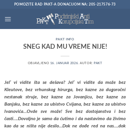
Preskoči
POMOZITE RAD PAKT-A DONACIJOM NA: 205-217576-73
na
sadržaj
PAKT INFO
SNEG KAD MU VREME NIJE!
OBJAVLJENO
16. JANUAR 2026.
AUTOR:
PAKT
Jel’ vi vidite šta se dešava? Jel’ vi vidite da može bez
Kleutove, bez vrhunskog hirurga, bez kazne za dugoročni
nestanak struje, bez kazne za Jovanjicu, bez kazne za
Banjsku, bez kazne za ubistvo Cvijana, bez kazne za ubistvo
Ivanovića…Ovde sve može! Sve bez dostojanstva i bez
časti….Dovoljno je samo da ćutimo i da nastavimo da živimo
kao da se ništa nije desilo…Dok ne dođe red na nas….dok