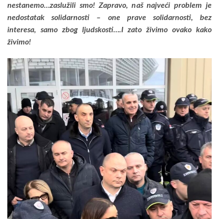
nestanemo…zaslužili smo! Zapravo, naš
najveći problem je
nedostatak solidarnosti – one prave solidarnosti, bez
interesa, samo zbog ljudskosti….I zato živimo ovako kako
živimo!