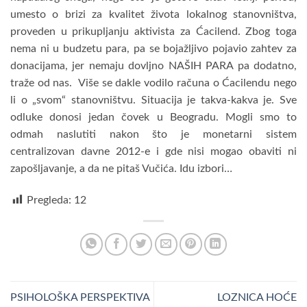
umesto o brizi za kvalitet života lokalnog stanovništva,
proveden u prikupljanju aktivista za Ćacilend. Zbog toga
nema ni u budzetu para, pa se bojažljivo pojavio zahtev za
donacijama, jer nemaju dovljno NAŠIH PARA pa dodatno,
traže od nas. Više se dakle vodilo računa o Ćacilendu nego
li o „svom“ stanovništvu. Situacija je takva-kakva je. Sve
odluke donosi jedan čovek u Beogradu. Mogli smo to
odmah naslutiti nakon što je monetarni sistem
centralizovan davne 2012-e i gde nisi mogao obaviti ni
zapošljavanje, a da ne pitaš Vučića. Idu izbori…
Pregleda:
12
PSIHOLOŠKA PERSPEKTIVA
LOZNICA HOĆE