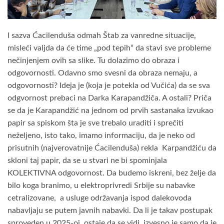
I sazva Ćacilenduša odmah Štab za vanredne situacije,
misleći valjda da će time „pod tepih“ da stavi sve probleme
nečinjenjem ovih sa slike. Tu dolazimo do obraza i
odgovornosti. Odavno smo svesni da obraza nemaju, a
odgovornosti? Ideja je (koja je potekla od Vučića) da se sva
odgvornost prebaci na Darka Karapandžiča. A ostali? Priča
se da je Karapandžić na jednom od prvih sastanaka izvukao
papir sa spiskom šta je sve trebalo uraditi i sprečiti
neželjeno, isto tako, imamo informaciju, da je neko od
prisutnih (najverovatnije Ćacilenduša) rekla Karpandžiću da
skloni taj papir, da se u stvari ne bi spominjala
KOLEKTIVNA odgovornost. Da budemo iskreni, bez želje da
bilo koga branimo, u elektroprivredi Srbije su nabavke
cetralizovane, a usluge održavanja ispod dalekovoda
nabavljaju se putem javnih nabavki. Da li je takav postupak
sproveden u 2025-oj, ostaje da se vidi, izvesno je samo da je