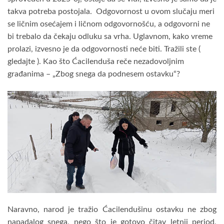
takva potreba postojala. Odgovornost u ovom slučaju meri
se ličnim osećajem i ličnom odgovornošću, a odgovorni ne
bi trebalo da čekaju odluku sa vrha. Uglavnom, kako vreme
prolazi, izvesno je da odgovornosti neće biti. Tražili ste (
gledajte ). Kao što Ćacilenduša reče nezadovoljnim
građanima – „Zbog snega da podnesem ostavku“?
Naravno, narod je tražio Ćacilendušinu ostavku ne zbog
napadalog snega, nego što je gotovo čitav letnji period,