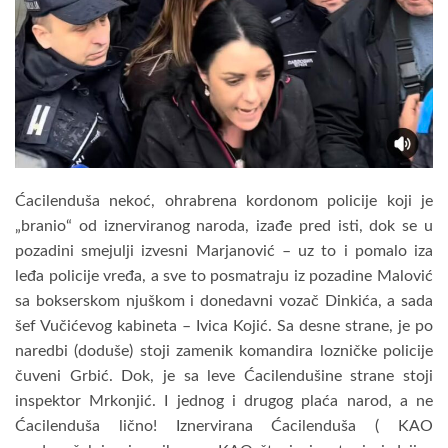
Ćacilenduša nekoć, ohrabrena kordonom policije koji je
„branio“ od iznerviranog naroda, izađe pred isti, dok se u
pozadini smejulji izvesni Marjanović – uz to i pomalo iza
leđa policije vređa, a sve to posmatraju iz pozadine Malović
sa bokserskom njuškom i donedavni vozač Dinkića, a sada
šef Vučićevog kabineta – Ivica Kojić. Sa desne strane, je po
naredbi (doduše) stoji zamenik komandira lozničke policije
čuveni Grbić. Dok, je sa leve Ćacilendušine strane stoji
inspektor Mrkonjić. I jednog i drugog plaća narod, a ne
Ćacilenduša lično! Iznervirana Ćacilenduša ( KAO