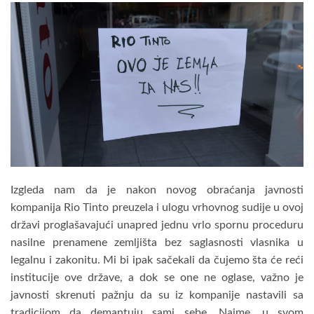
Izgleda nam da je nakon novog obraćanja javnosti
kompanija Rio Tinto preuzela i ulogu vrhovnog sudije u ovoj
državi proglašavajući unapred jednu vrlo spornu proceduru
nasilne prenamene zemljišta bez saglasnosti vlasnika u
legalnu i zakonitu. Mi bi ipak sačekali da čujemo šta će reći
institucije ove države, a dok se one ne oglase, važno je
javnosti skrenuti pažnju da su iz kompanije nastavili sa
tradicijom da demantuju sami sebe. Naime, u svom