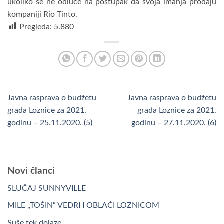
ukoliko se ne odluče na postupak da svoja imanja prodaju
kompaniji Rio Tinto.
Pregleda:
5.880
Javna rasprava o budžetu
Javna rasprava o budžetu
grada Loznice za 2021.
grada Loznice za 2021.
godinu – 25.11.2020. (5)
godinu – 27.11.2020. (6)
Novi članci
SLUČAJ SUNNYVILLE
MILE „TOŠIN“ VEDRI I OBLAČI LOZNICOM
Suše tek dolaze…