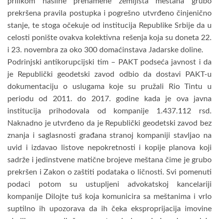
prilikom nasilne prenamene zemljišta meštana grubo
prekršena pravila postupka i pogrešno utvrđeno činjenično
stanje, te stoga očekuje od institucija Republike Srbije da u
celosti ponište ovakva kolektivna rešenja koja su doneta 22.
i 23. novembra za oko 300 domaćinstava Jadarske doline.
Podrinjski antikorupcijski tim – PAKT podseća javnost i da
je Republički geodetski zavod odbio da dostavi PAKT-u
dokumentaciju o uslugama koje su pružali Rio Tintu u
periodu od 2011. do 2017. godine kada je ova javna
institucija prihodovala od kompanije 1.437.112 rsd.
Naknadno je utvrđeno da je Republički geodetski zavod bez
znanja i saglasnosti građana stranoj kompaniji stavljao na
uvid i izdavao listove nepokretnosti i kopije planova koji
sadrže i jedinstvene matične brojeve meštana čime je grubo
prekršen i Zakon o zaštiti podataka o ličnosti. Svi pomenuti
podaci potom su ustupljeni advokatskoj kancelariji
kompanije Dilojte tuš koja komunicira sa meštanima i vrlo
suptilno ih upozorava da ih čeka eksproprijacija imovine