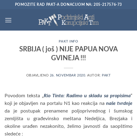
Preskoči
POMOZITE RAD PAKT-A DONACIJOM NA: 205-217576-73
na
sadržaj
PAKT INFO
SRBIJA ( još ) NIJE PAPUA NOVA
GVINEJA !!!
OBJAVLJENO
26. NOVEMBAR 2020.
AUTOR:
PAKT
Povodom teksta „
Rio Tinto: Radimo u skladu sa propisima
“
koji je objavljen na portalu N1 kao reakcija na
naše tvrdnje
da je postupak prenamene poljoprivrednog i šumskog
zemljišta u građevinsko meštana Nedeljica, Brezjaka i
okoline urađen nezakonito, želimo javnosti da saopštimo
sledeće :