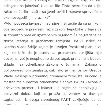
odlagane na jalovinu? Ukoliko Rio Tinto nema šta da krije,
zašto se žurilo i zašto su javni uvidi i rsprave sprovođene
oko novogodišnjih praznika?
PAKT podseća javnost i nadležne institucije da su prilikom
ove procedure prekršeni razni zakoni Republike Srbije i da
su trenutno pred drugostepenim organom Žalbe građana na
zbirna rešenja o prenameni zemljišta. PAKT ističe da
Uredba Vlade Srbije kojom je usvojen Prostorni plan, a za
koji se kaže da je osnov za prenamenu zemljišta nije
dovoljna, već je neophodno da postupak prenamene bude u
skladu i sa odredbama Zakona o šumama i Zakona o
poljoprivrednom zemljištu, čak iako je njen osnov Uredba
Vlade. Rešenje o prinudnoj prenameni zemljišta uručeno je
meštanima suprotno odredbama članova 84-90 Zakona o
državnom premeru i katastru, a nigde se nepojavljuju i
obavezni dokazi koji se prilažu uz zahtev za davanje
saglasnosti. Iz svega navedenog PAKT zaključuje da su