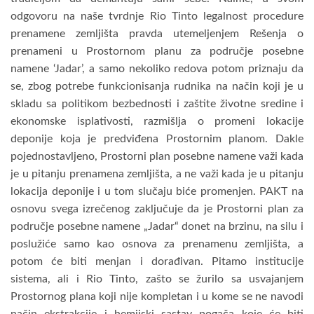
odgovoru na naše tvrdnje Rio Tinto legalnost procedure
prenamene zemljišta pravda utemeljenjem Rešenja o
prenameni u Prostornom planu za područje posebne
namene ‘Jadar’, a samo nekoliko redova potom priznaju da
se, zbog potrebe funkcionisanja rudnika na način koji je u
skladu sa politikom bezbednosti i zaštite životne sredine i
ekonomske isplativosti, razmišlja o promeni lokacije
deponije koja je predviđena Prostornim planom. Dakle
pojednostavljeno, Prostorni plan posebne namene važi kada
je u pitanju prenamena zemljišta, a ne važi kada je u pitanju
lokacija deponije i u tom slučaju biće promenjen. PAKT na
osnovu svega izrečenog zaključuje da je Prostorni plan za
područje posebne namene „Jadar“ donet na brzinu, na silu i
poslužiće samo kao osnova za prenamenu zemljišta, a
potom će biti menjan i dorađivan. Pitamo institucije
sistema, ali i Rio Tinto, zašto se žurilo sa usvajanjem
Prostornog plana koji nije kompletan i u kome se ne navodi
način ekstrakcije i hemijski sastav pogača koje će biti